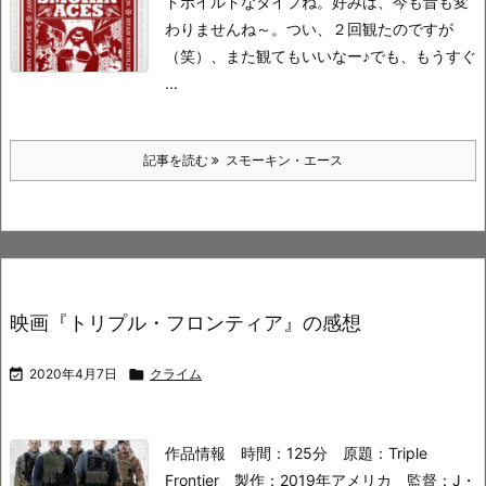
ドボイルドなタイプね。
好みは、今も昔も変
わりませんね～。
つい、２回観たのですが
（笑）、また観てもいいなー♪
でも、もうすぐ
...
記事を読む
スモーキン・エース
映画『トリプル・フロンティア』の感想

2020年4月7日

クライム
作品情報
時間：125分
原題：Triple
Frontier
製作：2019年アメリカ
監督：J・