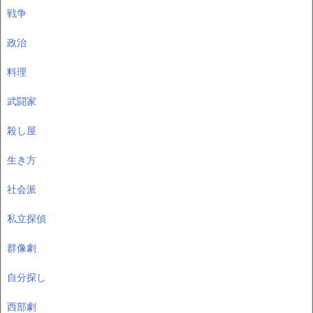
戦争
政治
料理
武闘家
殺し屋
生き方
社会派
私立探偵
群像劇
自分探し
西部劇