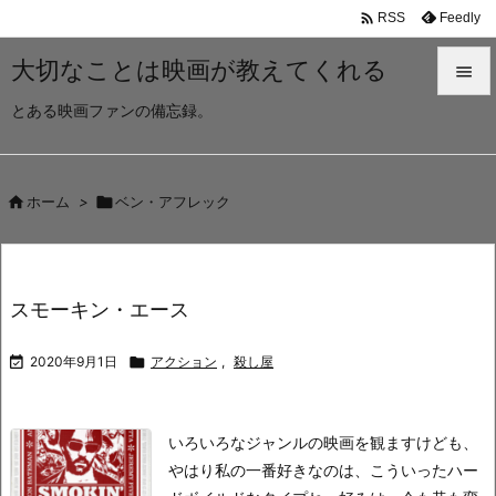

Feedly
RSS
大切なことは映画が教えてくれる

とある映画ファンの備忘録。

メニュ

サイド

ホーム
>

ベン・アフレック

前へ

スモーキン・エース
次へ


2020年9月1日

アクション
,
殺し屋
検索
いろいろなジャンルの映画を観ますけども、
やはり私の一番好きなのは、こういったハー