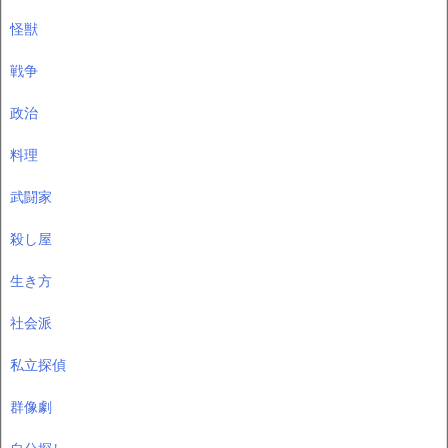
怪獣
戦争
政治
料理
武闘家
殺し屋
生き方
社会派
私立探偵
群像劇