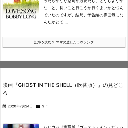
ったらかなり忍耐が必要だし、どうしようか
な～と、長いこと行こうか行くまいかと悩ん
でいたのですが、
結局、予告編の雰囲気にな
んだかとて ...
記事を読む
ママの遺したラヴソング
映画『GHOST IN THE SHELL（吹替版）』の見どこ
ろ

2020年7月24日

ＳＦ
ハリウッド実写版『ゴースト・イン・ザ・シ