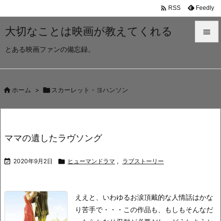

Feedly
RSS
大切なことは映画が教えてくれる

とある映画ファンの備忘録。

メニュ

サイド

ホーム
>

スカーレット・ヨハンソン

前へ

ママの遺したラヴソング
次へ


2020年9月2日

ヒューマンドラマ
,
ラブストーリー
検索
ええと、いわゆるお涙頂戴的な人情話はかな
り苦手で・・・
この作品も、もしもそんなだ