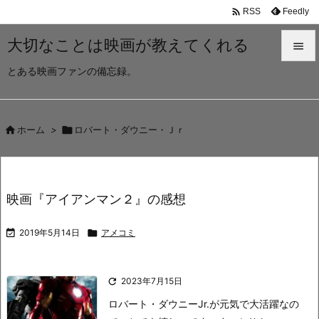

Feedly
RSS
大切なことは映画が教えてくれる

とある映画ファンの備忘録。

メニュ

サイド

ホーム
>

ロバート・ダウニー・Ｊｒ

前へ

映画『アイアンマン２』の感想
次へ


2019年5月14日

アメコミ
検索

2023年7月15日
ロバート・ダウニーJr.が元気で大活躍なの