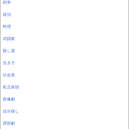
戦争
政治
料理
武闘家
殺し屋
生き方
社会派
私立探偵
群像劇
自分探し
西部劇