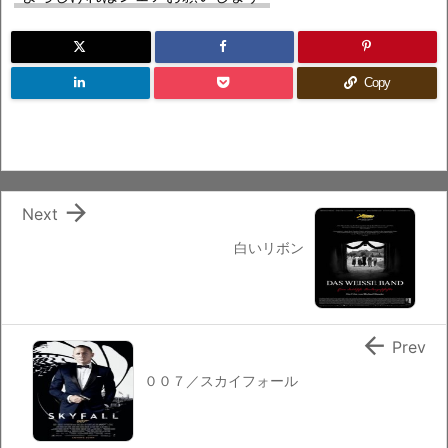
Copy

Next
白いリボン

Prev
００７／スカイフォール