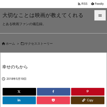

Feedly
RSS
大切なことは映画が教えてくれる

とある映画ファンの備忘録。

メニュ

サイド

ホーム
>

サクセスストーリー

前へ

幸せのちから
次へ


2018年5月19日
検索
Copy